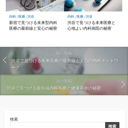
内科
/
医療
/
渋谷
内科
/
医療
/
渋谷
新宿で見つける未来型内科
渋谷で見つける未来医療と
医療の最前線と安心の秘密
心地よい内科病院の秘密
前の投稿
渋谷で見つける未来医療の最前線と安心の内科ネットワ
ーク
次の投稿
渋谷で見つける最先端内科医療と健康革命の秘密
検索
検索