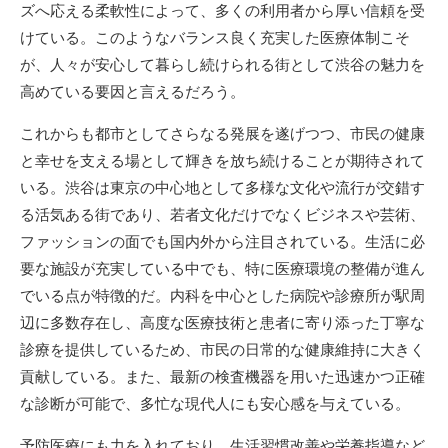
ズへ応える柔軟性によって、多くの利用者から厚い信頼を受
けている。このようなバランス良く充実した医療体制こそ
が、人々が安心して暮らし続けられる街として渋谷の魅力を
高めている要因と言えるだろう。
これからも都市としてさらなる発展を遂げつつ、市民の健康
と幸せを支える場として輝きを放ち続けることが期待されて
いる。渋谷は東京の中心地として多様な文化や流行が交錯す
る活気ある街であり、若者文化だけでなくビジネスや芸術、
ファッションの面でも国内外から注目されている。生活に必
要な施設が充実している中でも、特に医療環境の整備が進ん
でいる点が特徴的だ。内科を中心とした病院や診療所が駅周
辺に多数存在し、高度な医療技術と患者に寄り添った丁寧な
診療を提供しているため、市民の日常的な健康維持に大きく
貢献している。また、最新の検査機器を用いた迅速かつ正確
な診断が可能で、多忙な現代人にも安心感を与えている。
予防医療にも力を入れており、生活習慣改善や栄養指導など