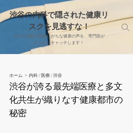
コ
ン
渋谷の内科で隠された健康リ
テ
スクを見逃すな！
ン
検
ツ
索
渋谷の街角で見逃しがちな健康の声を、専門医が
へ
切
しっかりキャッチします！
り
ス
替
キ
え
ッ
プ
ホーム
>
内科
/
医療
/
渋谷
渋谷が誇る最先端医療と多文
化共生が織りなす健康都市の
秘密