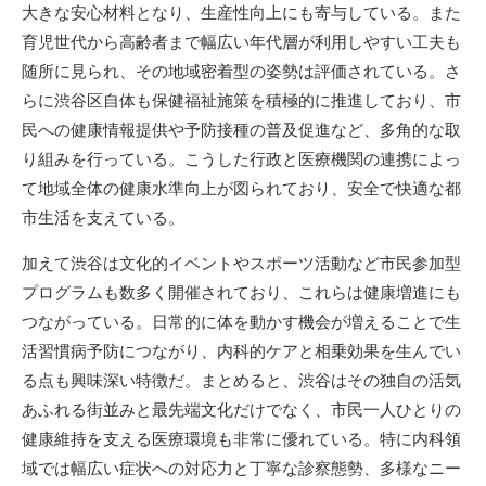
大きな安心材料となり、生産性向上にも寄与している。また
育児世代から高齢者まで幅広い年代層が利用しやすい工夫も
随所に見られ、その地域密着型の姿勢は評価されている。さ
らに渋谷区自体も保健福祉施策を積極的に推進しており、市
民への健康情報提供や予防接種の普及促進など、多角的な取
り組みを行っている。こうした行政と医療機関の連携によっ
て地域全体の健康水準向上が図られており、安全で快適な都
市生活を支えている。
加えて渋谷は文化的イベントやスポーツ活動など市民参加型
プログラムも数多く開催されており、これらは健康増進にも
つながっている。日常的に体を動かす機会が増えることで生
活習慣病予防につながり、内科的ケアと相乗効果を生んでい
る点も興味深い特徴だ。まとめると、渋谷はその独自の活気
あふれる街並みと最先端文化だけでなく、市民一人ひとりの
健康維持を支える医療環境も非常に優れている。特に内科領
域では幅広い症状への対応力と丁寧な診察態勢、多様なニー