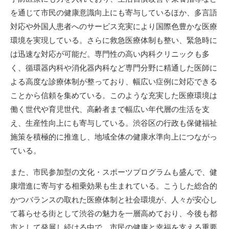
を通じて市民の健康意識向上にも寄与しているほか、多言語
対応や外国人患者へのサービス充実により国際色豊かな医療
環境を実現している。さらに救急医療体制も整い、緊急時に
は迅速な対応が可能だ。専門性の高い内科クリニックも多
く、循環器内科や消化器内科など専門分野に精通した医師に
よる高度な診療体制が整っており、幅広い症例に対応できる
ことから信頼を集めている。このような充実した医療環境は
働く世代や育児世代、高齢者まで幅広い年代層の生活を支
え、生産性向上にも寄与している。渋谷区の行政も保健福祉
施策を積極的に推進し、地域全体の健康水準向上につながっ
ている。
また、市民参加型の文化・スポーツプログラムも盛んで、健
康増進に寄与する相乗効果も生まれている。こうした総合的
かつバランスの取れた医療体制と社会環境が、人々が安心し
て暮らせる街として渋谷の魅力を一層高めており、今後も都
市として発展し続ける中で、市民の健康と幸福を支える重要