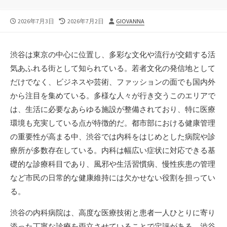
公
最
投
2026年7月3日
2026年7月2日
GIOVANNA
開
終
稿
日
更
者
新
渋谷は東京の中心に位置し、多彩な文化や流行が交錯する活
日
気あふれる街として知られている。
若者文化の発信地として
だけでなく、ビジネスや芸術、ファッションの面でも国内外
から注目を集めている。多様な人々が行き交うこのエリアで
は、生活に必要なあらゆる施設が整備されており、特に医療
環境も充実している点が特徴的だ。都市部における健康管理
の重要性が高まる中、渋谷では内科をはじめとした病院や診
療所が多数存在している。内科は幅広い症状に対応できる基
礎的な診療科目であり、風邪や生活習慣病、慢性疾患の管理
など市民の日常的な健康維持には欠かせない役割を担ってい
る。
渋谷の内科病院は、高度な医療技術と患者一人ひとりに寄り
添った丁寧な診療を両立させていることで定評がある。渋谷